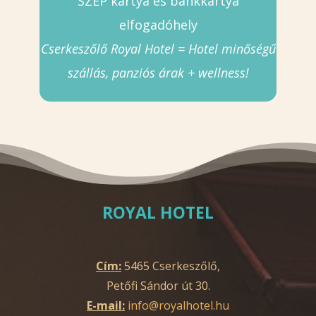
SZÉP kártya és bankkártya
elfogadóhely
Cserkeszőlő Royal Hotel = Hotel minőségű
szállás, panziós árak + wellness!
ROYAL HOTEL
Cím:
5465 Cserkeszőlő,
Petőfi Sándor út 30.
E-mail:
info@royalhotel.hu