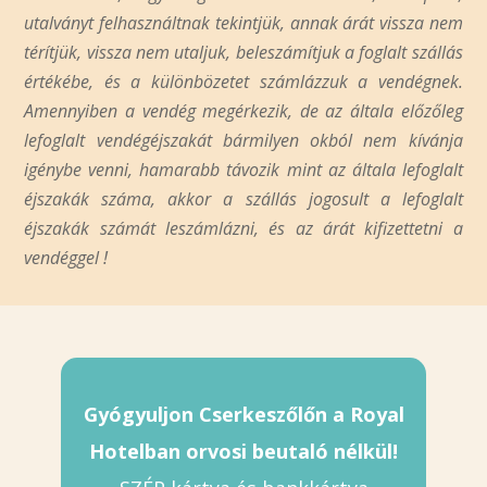
utalványt felhasználtnak tekintjük, annak árát vissza nem
térítjük, vissza nem utaljuk, beleszámítjuk a foglalt szállás
értékébe, és a különbözetet számlázzuk a vendégnek.
Amennyiben a vendég megérkezik, de az általa előzőleg
lefoglalt vendégéjszakát bármilyen okból nem kívánja
igénybe venni, hamarabb távozik mint az általa lefoglalt
éjszakák száma, akkor a szállás jogosult a lefoglalt
éjszakák számát leszámlázni, és az árát kifizettetni a
vendéggel !
Gyógyuljon Cserkeszőlőn a Royal
Hotelban orvosi beutaló nélkül!