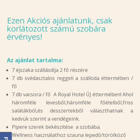
Ezen Akciós ajánlatunk, csak
korlátozott számú szobára
érvényes!
Az ajánlat tartalma:
7 éjszaka szállásdíja 2 fő részére
7 db svédasztalos reggeli a szálloda éttermében /
fő
7 db vacsora / fő A Royal Hotel
ÚJ
éttermében! Ahol
háromféle levesből,háromféle főételből,friss
salátákból,és desszertekből választhatnak a
kedvük szerint a vendégeink.
Pipere szerek bekészítése a szobába.
Wellness használathoz szauna lepedő/törölköző