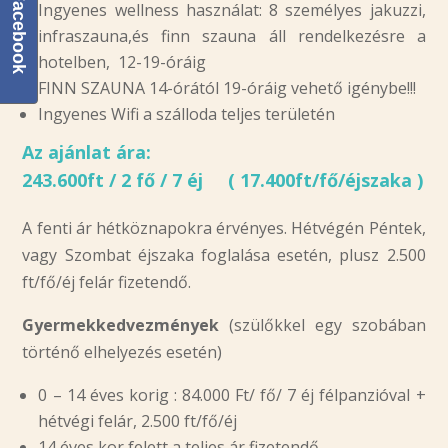
Facebook
Ingyenes wellness használat: 8 személyes jakuzzi,
infraszauna,és finn szauna áll rendelkezésre a
hotelben, 12-19-óráig
FINN SZAUNA 14-órától 19-óráig vehető igénybe!!!
Ingyenes Wifi a szálloda teljes területén
Az ajánlat ára:
243.600ft / 2 fő / 7 éj ( 17.400ft/fő/éjszaka )
A fenti ár hétköznapokra érvényes. Hétvégén Péntek,
vagy Szombat éjszaka foglalása esetén, plusz 2.500
ft/fő/éj felár fizetendő.
Gyermekkedvezmények
(szülőkkel egy szobában
történő elhelyezés esetén)
0 – 14 éves korig : 84.000 Ft/ fő/ 7 éj félpanzióval +
hétvégi felár, 2.500 ft/fő/éj
14 éves kor felett a teljes ár fizetendő