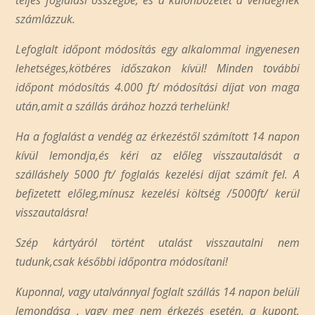
számlázzuk.
Lefoglalt időpont módosítás egy alkalommal ingyenesen
lehetséges,kötbéres időszakon kívül! Minden további
időpont módosítás 4.000 ft/ módosítási díjat von maga
után,amit a szállás árához hozzá terhelünk!
Ha a foglalást a vendég az érkezéstől számított 14 napon
kívül lemondja,és kéri az előleg visszautalását a
szálláshely 5000 ft/ foglalás kezelési díjat számít fel. A
befizetett előleg,mínusz kezelési költség /5000ft/ kerül
visszautalásra!
Szép kártyáról történt utalást visszautalni nem
tudunk,csak későbbi időpontra módosítani!
Kuponnal, vagy utalvánnyal foglalt szállás 14 napon belüli
lemondása , vagy meg nem érkezés esetén, a kupont,