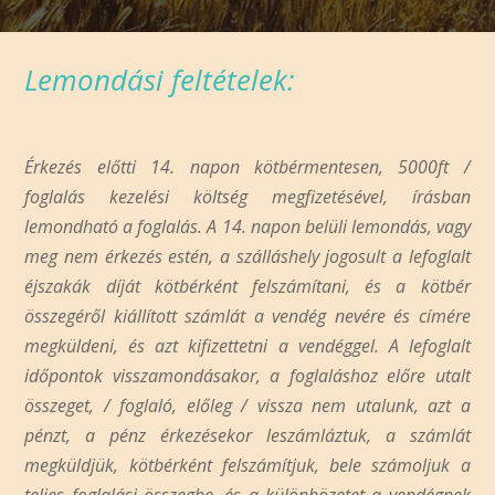
Lemondási feltételek:
Érkezés előtti 14. napon kötbérmentesen, 5000ft /
foglalás kezelési költség megfizetésével, írásban
lemondható a foglalás. A 14. napon belüli lemondás, vagy
meg nem érkezés estén, a szálláshely jogosult a lefoglalt
éjszakák díját kötbérként felszámítani, és a kötbér
összegéről kiállított számlát a vendég nevére és címére
megküldeni, és azt kifizettetni a vendéggel. A lefoglalt
időpontok visszamondásakor, a foglaláshoz előre utalt
összeget, / foglaló, előleg / vissza nem utalunk, azt a
pénzt, a pénz érkezésekor leszámláztuk, a számlát
megküldjük, kötbérként felszámítjuk, bele számoljuk a
teljes foglalási összegbe, és a különbözetet a vendégnek