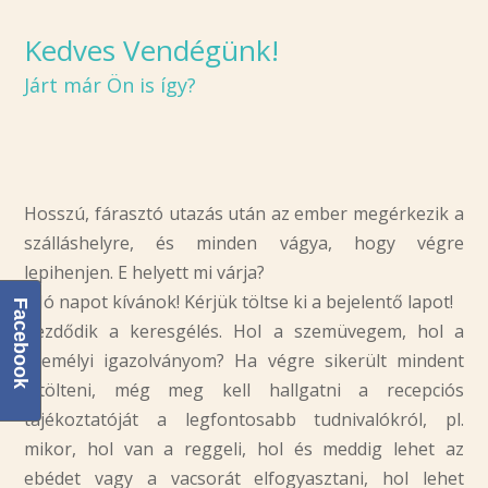
Kedves Vendégünk!
Járt már Ön is így?
Hosszú, fárasztó utazás után az ember megérkezik a
szálláshelyre, és minden vágya, hogy végre
lepihenjen. E helyett mi várja?
– Jó napot kívánok! Kérjük töltse ki a bejelentő lapot!
Facebook
Kezdődik a keresgélés. Hol a szemüvegem, hol a
személyi igazolványom? Ha végre sikerült mindent
kitölteni, még meg kell hallgatni a recepciós
tájékoztatóját a legfontosabb tudnivalókról, pl.
mikor, hol van a reggeli, hol és meddig lehet az
ebédet vagy a vacsorát elfogyasztani, hol lehet