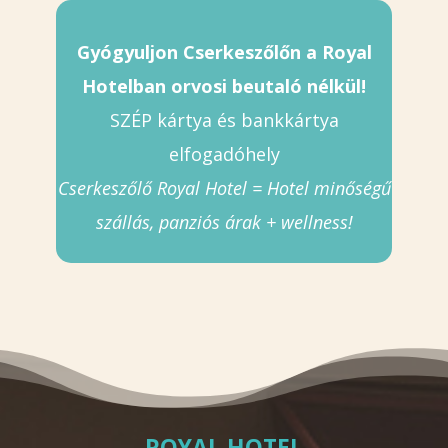
Gyógyuljon Cserkeszőlőn a Royal
Hotelban orvosi beutaló nélkül!
SZÉP kártya és bankkártya
elfogadóhely
Cserkeszőlő Royal Hotel = Hotel minőségű
szállás, panziós árak + wellness!
ROYAL HOTEL