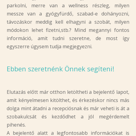
parkolni, merre van a wellness részleg, milyen
messze van a gyógyfürdő, szabad-e dohányozni,
távozáskor meddig kell elhagyni a szobát, milyen
módokon lehet fizetni,stb.? Mind megannyi fontos
információ, amit tudni szeretne, de most így
egyszerre úgysem tudja megjegyezni.
Ebben szeretnénk Önnek segíteni!
Elutazás előtt már otthon letöltheti a bejelentő lapot,
amit kényelmesen kitölthet, és érkezéskor nincs más
dolga mint átadni a recepciósnak és már veheti is át a
szobakulcsát és kezdődhet a jól megérdemelt
pihenés.
A bejelentő alatt a legfontosabb információkat is