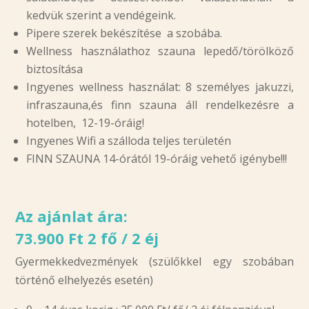
kedvük szerint a vendégeink.
Pipere szerek bekészítése a szobába.
Wellness használathoz szauna lepedő/törölköző
biztosítása
Ingyenes wellness használat: 8 személyes jakuzzi,
infraszauna,és finn szauna áll rendelkezésre a
hotelben, 12-19-óráig!
Ingyenes Wifi a szálloda teljes területén
FINN SZAUNA 14-órától 19-óráig vehető igénybe!!!
Az ajánlat ára:
73.900 Ft 2 fő / 2 éj
Gyermekkedvezmények (szülőkkel egy szobában
történő elhelyezés esetén)