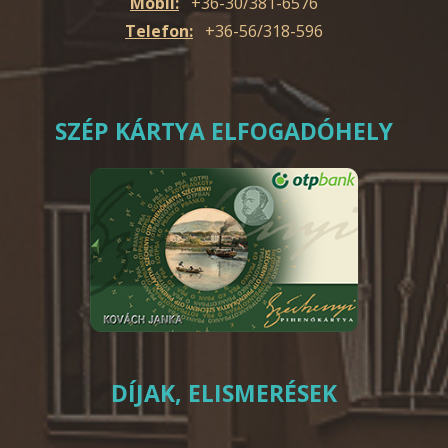
Mobil:
+36-30/381-6576
Telefon:
+36-56/318-596
SZÉP KÁRTYA ELFOGADÓHELY
DÍJAK, ELISMERÉSEK