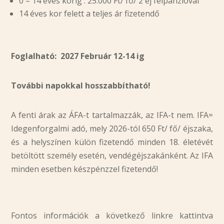
0 – 14 éves korig : 25.000 Ft/ fő/ 2 éj félpanzióval
14 éves kor felett a teljes ár fizetendő
Foglalható: 2027 Február 12-14 ig
További napokkal hosszabbítható!
A fenti árak az ÁFA-t tartalmazzák, az IFA-t nem. IFA=
Idegenforgalmi adó, mely 2026-tól 650 Ft/ fő/ éjszaka,
és a helyszínen külön fizetendő minden 18. életévét
betöltött személy esetén, vendégéjszakánként. Az IFA
minden esetben készpénzzel fizetendő!
Fontos információk a következő linkre kattintva