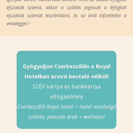
éjszakák száma, akkor a szállás jogosult a lefoglalt
éjszakák számát leszámlázni, és az árát kifizettetni a
vendéggel !
Gyógyuljon Cserkeszőlőn a Royal
Hotelban orvosi beutaló nélkül!
SZÉP kártya és bankkártya
elfogadóhely
Cserkeszőlő Royal Hotel = Hotel minőségű
szállás, panziós árak + wellness!