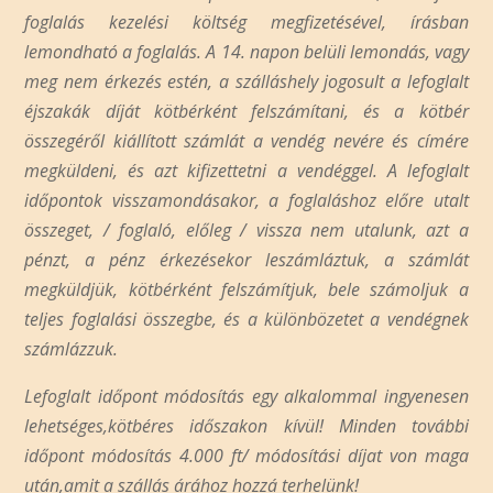
foglalás kezelési költség megfizetésével, írásban
lemondható a foglalás. A 14. napon belüli lemondás, vagy
meg nem érkezés estén, a szálláshely jogosult a lefoglalt
éjszakák díját kötbérként felszámítani, és a kötbér
összegéről kiállított számlát a vendég nevére és címére
megküldeni, és azt kifizettetni a vendéggel. A lefoglalt
időpontok visszamondásakor, a foglaláshoz előre utalt
összeget, / foglaló, előleg / vissza nem utalunk, azt a
pénzt, a pénz érkezésekor leszámláztuk, a számlát
megküldjük, kötbérként felszámítjuk, bele számoljuk a
teljes foglalási összegbe, és a különbözetet a vendégnek
számlázzuk.
Lefoglalt időpont módosítás egy alkalommal ingyenesen
lehetséges,kötbéres időszakon kívül! Minden további
időpont módosítás 4.000 ft/ módosítási díjat von maga
után,amit a szállás árához hozzá terhelünk!