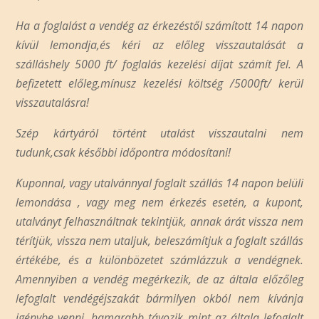
Ha a foglalást a vendég az érkezéstől számított 14 napon
kívül lemondja,és kéri az előleg visszautalását a
szálláshely 5000 ft/ foglalás kezelési díjat számít fel. A
befizetett előleg,mínusz kezelési költség /5000ft/ kerül
visszautalásra!
Szép kártyáról történt utalást visszautalni nem
tudunk,csak későbbi időpontra módosítani!
Kuponnal, vagy utalvánnyal foglalt szállás 14 napon belüli
lemondása , vagy meg nem érkezés esetén, a kupont,
utalványt felhasználtnak tekintjük, annak árát vissza nem
térítjük, vissza nem utaljuk, beleszámítjuk a foglalt szállás
értékébe, és a különbözetet számlázzuk a vendégnek.
Amennyiben a vendég megérkezik, de az általa előzőleg
lefoglalt vendégéjszakát bármilyen okból nem kívánja
igénybe venni, hamarabb távozik mint az általa lefoglalt