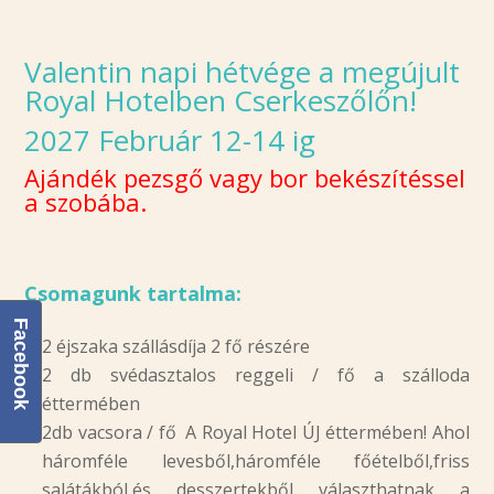
Valentin napi hétvége a megújult
Royal Hotelben Cserkeszőlőn!
2027 Február 12-14 ig
Ajándék pezsgő vagy bor bekészítéssel
a szobába.
Csomagunk tartalma:
Facebook
2 éjszaka szállásdíja 2 fő részére
2 db svédasztalos reggeli / fő a szálloda
éttermében
2db vacsora / fő A Royal Hotel ÚJ éttermében! Ahol
háromféle levesből,háromféle főételből,friss
salátákból,és desszertekből választhatnak a