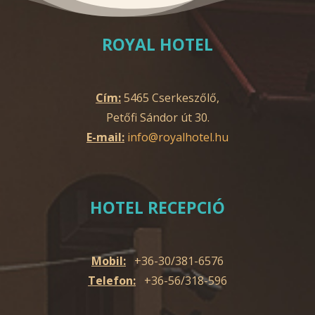
ROYAL HOTEL
Cím:
5465 Cserkeszőlő,
Petőfi Sándor út 30.
E-mail:
info@royalhotel.hu
HOTEL RECEPCIÓ
Mobil:
+36-30/381-6576
Telefon:
+36-56/318-596